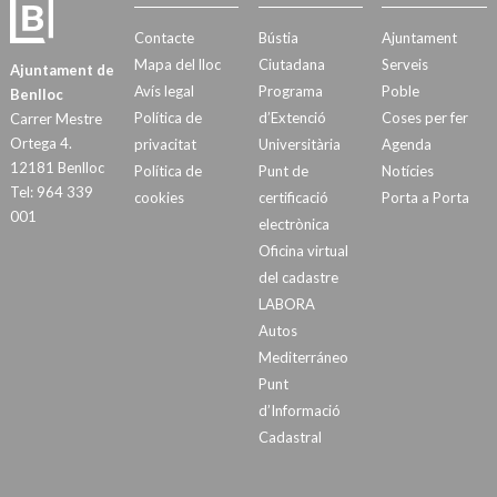
Contacte
Bústia
Ajuntament
Mapa del lloc
Ciutadana
Serveis
Ajuntament de
Avís legal
Programa
Poble
Benlloc
Política de
d’Extenció
Coses per fer
Carrer Mestre
Ortega 4.
privacitat
Universitària
Agenda
12181 Benlloc
Política de
Punt de
Notícies
Tel: 964 339
cookies
certificació
Porta a Porta
001
electrònica
Oficina virtual
del cadastre
LABORA
Autos
Mediterráneo
Punt
d’Informació
Cadastral