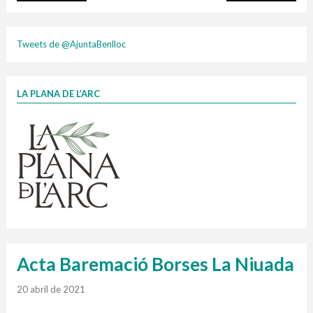
plasti
Tweets de @AjuntaBenlloc
LA PLANA DE L’ARC
Finançat per la Unió Europea – NextGenerationEU
1 contenidors intel·ligents
Jornades informatives
Penjador
HORARI
cartonix
Cubells
vidrina
Acta Baremació Borses La Niuada
20 abril de 2021