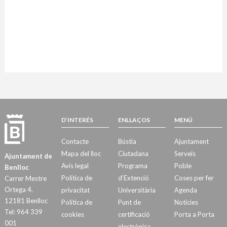
D’INTERÉS
ENLLAÇOS
MENÚ
Contacte
Bústia
Ajuntament
Mapa del lloc
Ciutadana
Serveis
Ajuntament de
Avís legal
Programa
Poble
Benlloc
Política de
d’Extenció
Coses per fer
Carrer Mestre
Ortega 4.
privacitat
Universitària
Agenda
12181 Benlloc
Política de
Punt de
Notícies
Tel: 964 339
cookies
certificació
Porta a Porta
001
electrònica