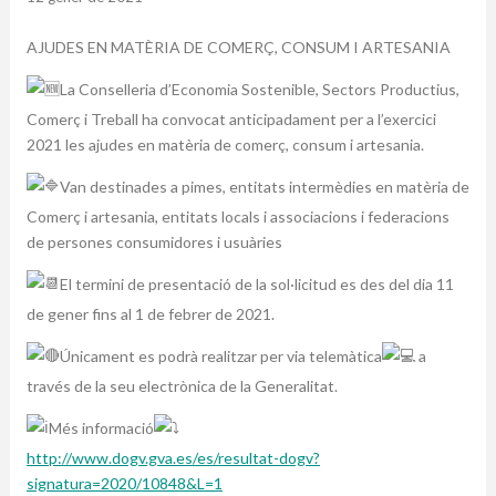
AJUDES EN MATÈRIA DE COMERÇ, CONSUM I ARTESANIA
La Conselleria d’Economia Sostenible, Sectors Productius,
Comerç i Treball ha convocat anticipadament per a l’exercici
2021 les ajudes en matèria de comerç, consum i artesania.
Van destinades a pimes, entitats intermèdies en matèria de
Comerç i artesania, entitats locals i associacions i federacions
de persones consumidores i usuàries
El termini de presentació de la sol·licitud es des del dia 11
de gener fins al 1 de febrer de 2021.
Únicament es podrà realitzar per via telemàtica
a
través de la seu electrònica de la Generalitat.
Més informació
http://www.dogv.gva.es/es/resultat-dogv?
signatura=2020/10848&L=1