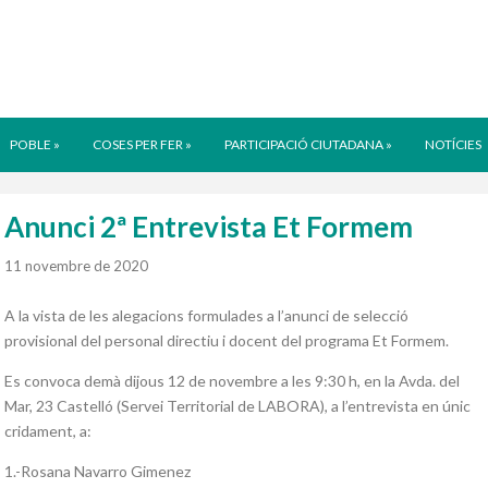
POBLE
»
COSES PER FER
»
PARTICIPACIÓ CIUTADANA
»
NOTÍCIES
Anunci 2ª Entrevista Et Formem
11 novembre de 2020
A la vista de les alegacions formulades a l’anunci de selecció
provisional del personal directiu i docent del programa Et Formem.
Es convoca demà dijous 12 de novembre a les 9:30 h, en la Avda. del
Mar, 23 Castelló (Servei Territorial de LABORA), a l’entrevista en únic
cridament, a:
1.-Rosana Navarro Gimenez