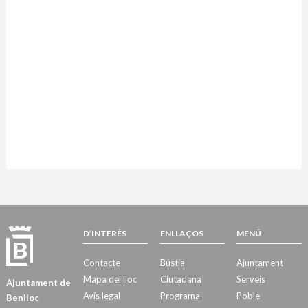
D’INTERÉS
ENLLAÇOS
MENÚ
Contacte
Bústia
Ajuntament
Mapa del lloc
Ciutadana
Serveis
Ajuntament de
Avís legal
Programa
Poble
Benlloc