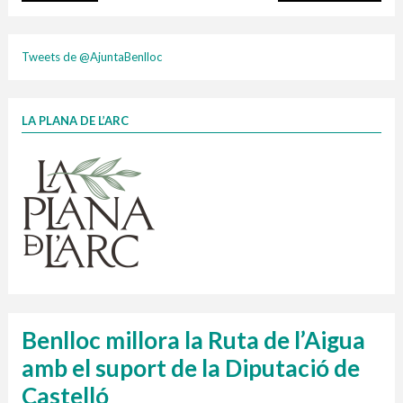
porta
Taxa justa
Tweets de @AjuntaBenlloc
LA PLANA DE L’ARC
Finançat per la Unió Europea – NextGenerationEU
1 contenidors intel·ligents
Infografia porta a porta
Jornades informatives
DIC,ENE,FEB 26
composta
Penjador
HORARI
cartonix
Cubells
vidrina
plasti
Benlloc millora la Ruta de l’Aigua
amb el suport de la Diputació de
Castelló