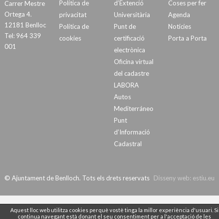
Política de
d’Extenció
Coses per fer
Carrer Mestre
Ortega 4.
privacitat
Universitària
Agenda
12181 Benlloc
Política de
Punt de
Notícies
Tel: 964 339
cookies
certificació
Porta a Porta
001
electrònica
Oficina virtual
del cadastre
LABORA
Autos
Mediterráneo
Punt
d’Informació
Cadastral
© Ajuntament de Benlloch. Tots els drets reservats
Disseny web:
estiu.eu
Aquest lloc web utilitza cookies perquè vostè tinga la millor experiència d'usuari. Si
continua navegant està donant el seu consentiment per a l'acceptació de les