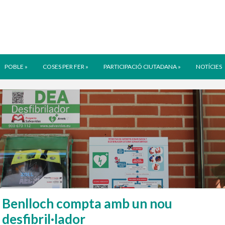
POBLE
»
COSES PER FER
»
PARTICIPACIÓ CIUTADANA
»
NOTÍCIES
Benlloch compta amb un nou
desfibril·lador