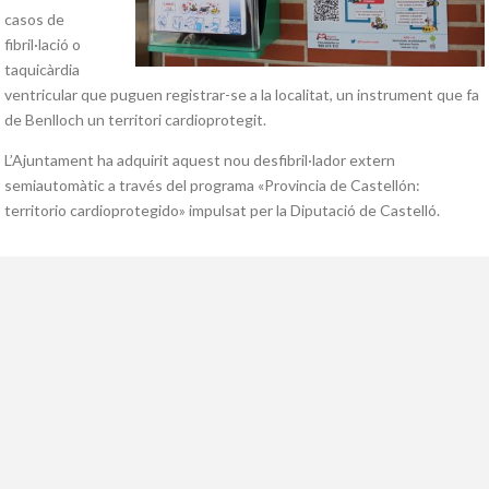
casos de
fibril·lació o
taquicàrdia
ventricular que puguen registrar-se a la localitat, un instrument que fa
de
Benlloch
un territori cardioprotegit.
L’Ajuntament ha adquirit aquest nou desfibril·lador extern
semiautomàtic a través del programa «
Provincia
de
Castellón
:
territorio
cardioprotegido
» impulsat per la Diputació de Castelló.