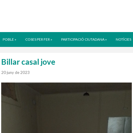
POBLE
»
COSES PER FER
»
PARTICIPACIÓ CIUTADANA
»
NOTÍCIES
Billar casal jove
20 juny de 2023