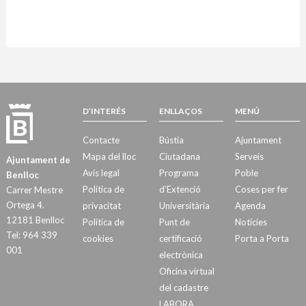
D’INTERÉS
ENLLAÇOS
MENÚ
Contacte
Bústia
Ajuntament
Mapa del lloc
Ciutadana
Serveis
Ajuntament de
Avís legal
Programa
Poble
Benlloc
Política de
d’Extenció
Coses per fer
Carrer Mestre
Ortega 4.
privacitat
Universitària
Agenda
12181 Benlloc
Política de
Punt de
Notícies
Tel: 964 339
cookies
certificació
Porta a Porta
001
electrònica
Oficina virtual
del cadastre
LABORA