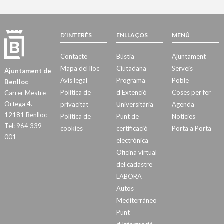
D’INTERÉS
ENLLAÇOS
MENÚ
Contacte
Bústia
Ajuntament
Mapa del lloc
Ciutadana
Serveis
Ajuntament de
Avís legal
Programa
Poble
Benlloc
Política de
d’Extenció
Coses per fer
Carrer Mestre
Ortega 4.
privacitat
Universitària
Agenda
12181 Benlloc
Política de
Punt de
Notícies
Tel: 964 339
cookies
certificació
Porta a Porta
001
electrònica
Oficina virtual
del cadastre
LABORA
Autos
Mediterráneo
Punt