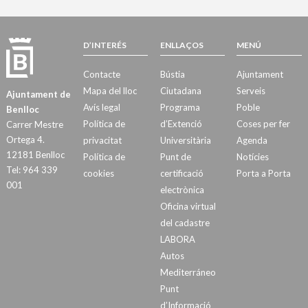
D’INTERÉS
ENLLAÇOS
MENÚ
Contacte
Bústia
Ajuntament
Mapa del lloc
Ciutadana
Serveis
Ajuntament de
Avís legal
Programa
Poble
Benlloc
Política de
d’Extenció
Coses per fer
Carrer Mestre
Ortega 4.
privacitat
Universitària
Agenda
12181 Benlloc
Política de
Punt de
Notícies
Tel: 964 339
cookies
certificació
Porta a Porta
001
electrònica
Oficina virtual
del cadastre
LABORA
Autos
Mediterráneo
Punt
d’Informació