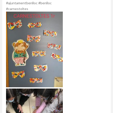
#ajuntamentbenlloc #benlloc
#carnestoltes