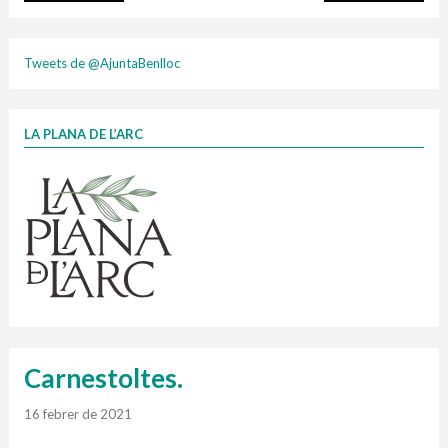
plasti
Tweets de @AjuntaBenlloc
LA PLANA DE L’ARC
Finançat per la Unió Europea – NextGenerationEU
1 contenidors intel·ligents
Jornades informatives
Penjador
HORARI
cartonix
Cubells
vidrina
Carnestoltes.
16 febrer de 2021