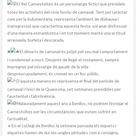
El Rei Carnestoltes és un personatge fictici que presideix
totes les activitats del cicle festiu de carnaval. Tant pel caràcter
com per la indumentària, representa l’ambient de disbauxa i
transgressió que caracteritza aquesta festa: sol anar disfressat
d’una manera estrambòtica i en tot moment manté una actitud
arrauxada, burleta i descarada.
❌
El dimarts de carnaval és jutjat pel seu mal comportament
i condemnat a mort. Després de llegir el testament, sempre
impregnat pel missatge de gaudir de la vida
despreocupadament, és cremat en un lloc públic.
D’aquesta manera es representa el final del període de
carnaval i l’inici de la Quaresma, set setmanes presidides per
l’austeritat i l’abstinència.
Malauradament aquest any a Benlloc, no podrem festejar el
Carnestoltes per les circumstàncies que estem sofrint en
l’actualitat.
🔹En el col.legi de Benlloc la setmana passada els xiquets i
xiquetes havien de dur les ungles pintades com a consigna.