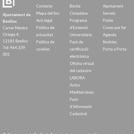
Contacte
Bústia
Ajuntament
Mapa del lloc
Ciutadana
Serveis
Ajuntament de
Avís legal
Programa
Poble
Benlloc
Política de
d’Extenció
Coses per fer
Carrer Mestre
Ortega 4.
privacitat
Universitària
Agenda
12181 Benlloc
Política de
Punt de
Notícies
Tel: 964 339
cookies
certificació
Porta a Porta
001
electrònica
Oficina virtual
del cadastre
LABORA
Autos
Mediterráneo
Punt
d’Informació
Cadastral