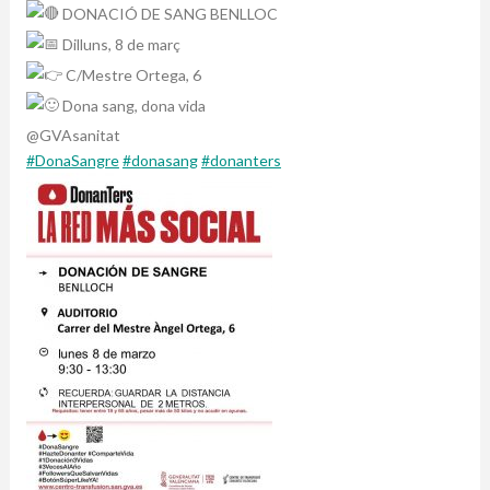
DONACIÓ DE SANG BENLLOC
Dilluns, 8 de març
C/Mestre Ortega, 6
Dona sang, dona vida
@GVAsanitat
#DonaSangre
#donasang
#donanters