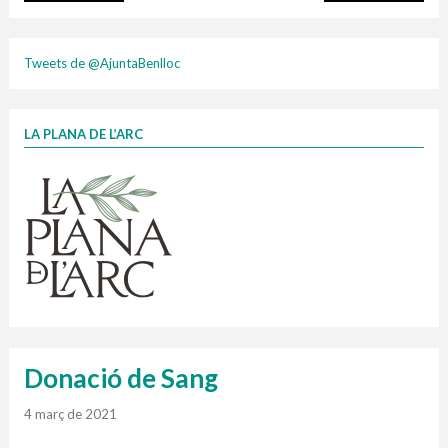
plasti
Tweets de @AjuntaBenlloc
LA PLANA DE L’ARC
Finançat per la Unió Europea – NextGenerationEU
1 contenidors intel·ligents
Jornades informatives
Penjador
HORARI
cartonix
Cubells
vidrina
Donació de Sang
4 març de 2021