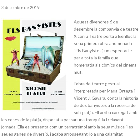
3 desembre de 2019
Aquest divendres 6 de
desembre la companyia de teatre
Xiconiu Teatre porta a Benlloc la
seua primera obra anomenada
“Els Banyistes”, un espectacle
per a tota la família que
homenatja als còmics del cinema
mut.
L’obra de teatre gestual,
interpretada per Maria Ortega i
Vicent J. Gavara, conta la història
de dos banyistes a la recerca de
sol i platja. Ell arriba carregat amb
les coses de la platja, disposat a passar una tranquil·la i relaxant
jornada. Ella es presenta com un terratrémol amb la seua música i les
seues ganes de diversió, i acaba arrossegant-lo a una calamitat