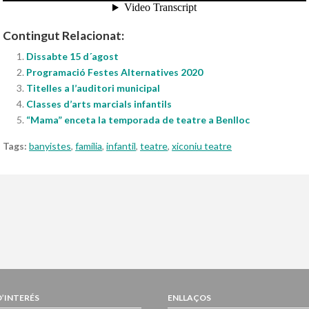
Contingut Relacionat:
Dissabte 15 d´agost
Programació Festes Alternatives 2020
Titelles a l’auditori municipal
Classes d’arts marcials infantils
“Mama” enceta la temporada de teatre a Benlloc
Tags:
banyistes
,
família
,
infantil
,
teatre
,
xiconiu teatre
D’INTERÉS
ENLLAÇOS