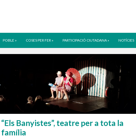
POBLE
»
COSES PER FER
»
PARTICIPACIÓ CIUTADANA
»
NOTÍCIES
“Els Banyistes”, teatre per a tota la
família