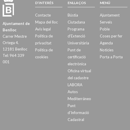
D’INTERÉS
ENLLAÇOS
MENÚ
Contacte
Bústia
Ajuntament
Mapa del lloc
Ciutadana
Serveis
Ajuntament de
Avís legal
Programa
Poble
Benlloc
Política de
d’Extenció
Coses per fer
Carrer Mestre
Ortega 4.
privacitat
Universitària
Agenda
12181 Benlloc
Política de
Punt de
Notícies
Tel: 964 339
cookies
certificació
Porta a Porta
001
electrònica
Oficina virtual
del cadastre
LABORA
Autos
Mediterráneo
Punt
d’Informació
Cadastral