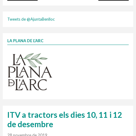
plasti
Tweets de @AjuntaBenlloc
LA PLANA DE L’ARC
Finançat per la Unió Europea – NextGenerationEU
1 contenidors intel·ligents
Jornades informatives
Penjador
HORARI
cartonix
Cubells
vidrina
ITV a tractors els dies 10, 11 i 12
de desembre
28 novembre de 2019