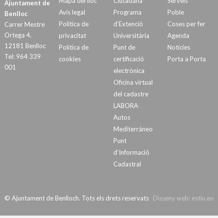
Mapa del lloc
Ciutadana
Serveis
Ajuntament de
Avís legal
Programa
Poble
Benlloc
Política de
d’Extenció
Coses per fer
Carrer Mestre
Ortega 4.
privacitat
Universitària
Agenda
12181 Benlloc
Política de
Punt de
Notícies
Tel: 964 339
cookies
certificació
Porta a Porta
001
electrònica
Oficina virtual
del cadastre
LABORA
Autos
Mediterráneo
Punt
d’Informació
Cadastral
© Ajuntament de Benlloch. Tots els drets reservats
Disseny web:
estiu.eu