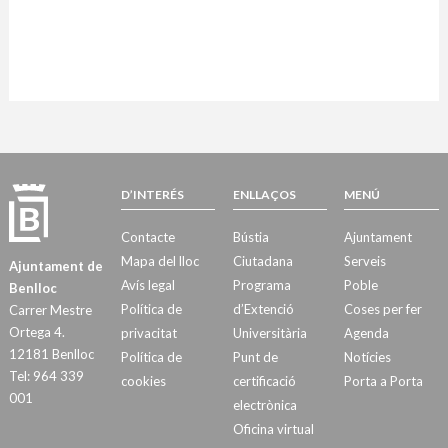
D’INTERÉS
ENLLAÇOS
MENÚ
Contacte
Bústia
Ajuntament
Mapa del lloc
Ciutadana
Serveis
Ajuntament de
Avís legal
Programa
Poble
Benlloc
Política de
d’Extenció
Coses per fer
Carrer Mestre
Ortega 4.
privacitat
Universitària
Agenda
12181 Benlloc
Política de
Punt de
Notícies
Tel: 964 339
cookies
certificació
Porta a Porta
001
electrònica
Oficina virtual