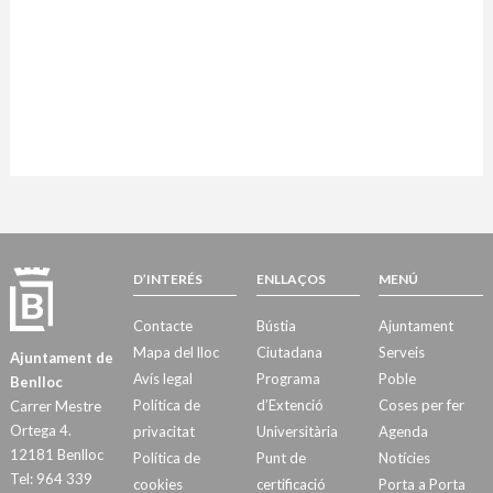
D’INTERÉS
ENLLAÇOS
MENÚ
Contacte
Bústia
Ajuntament
Mapa del lloc
Ciutadana
Serveis
Ajuntament de
Avís legal
Programa
Poble
Benlloc
Política de
d’Extenció
Coses per fer
Carrer Mestre
Ortega 4.
privacitat
Universitària
Agenda
12181 Benlloc
Política de
Punt de
Notícies
Tel: 964 339
cookies
certificació
Porta a Porta