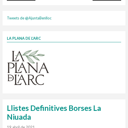
plasti
Tweets de @AjuntaBenlloc
LA PLANA DE L’ARC
Finançat per la Unió Europea – NextGenerationEU
1 contenidors intel·ligents
Jornades informatives
Penjador
HORARI
cartonix
Cubells
vidrina
Llistes Definitives Borses La
Niuada
19 abril de 2021