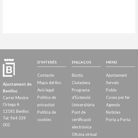
D’INTERÉS
ENLLAÇOS
MENÚ
Contacte
Bústia
Ajuntament
Mapa del lloc
Ciutadana
Serveis
Ajuntament de
Avís legal
Programa
Poble
Benlloc
Política de
d’Extenció
Coses per fer
Carrer Mestre
Ortega 4.
privacitat
Universitària
Agenda
12181 Benlloc
Política de
Punt de
Notícies
Tel: 964 339
cookies
certificació
Porta a Porta
001
electrònica
Oficina virtual