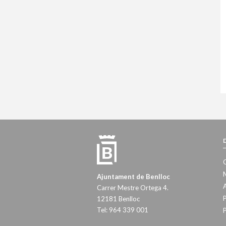
M
Ajuntament de Benlloc
A
Carrer Mestre Ortega 4.
P
12181 Benlloc
Tel: 964 339 001
P