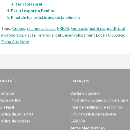
al territori rural
Estiu i esport a Benlloc
Final de les pràctiques de jardineria
Tags:
Cursos
,
economia social
,
ERESS
,
Formació
,
matrícula
,
medi rural
,
microcursos
,
Pacte Territorial pel Desenvolupament Local i Ocupació
Plana Alta Nord
D’INTERÉS
ENLLAÇOS
Contacte
Bústia Ciutadana
apa del lloc
Programa d’Extenció Universitària
vís legal
Punt de certificació electrònica
olítica de privacitat
Oficina virtual del cadastre
olítica de cookies
LABORA
Autos Mediterráneo