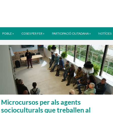
POBLE
»
COSES PER FER
»
PARTICIPACIÓ CIUTADANA
»
NOTÍCIES
Microcursos per als agents
socioculturals que treballen al