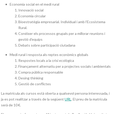
Economia social en el medi rural
Innovació social
Economia circular
Bioestratègia empresarial. Individual i amb l’Ecosistema
Rural.
Conéixer els processos grupals per a millorar reunions i
gestió d’equips
Debats sobre participació ciutadana
Medi rural i resposta als reptes econòmics globals
Respostes locals a la crisi ecològica
Finançament alternatiu per a projectes socials i ambientals
Compra pública responsable
Desing thinking
Gestió de conflictes
La matrícula als cursos està oberta a qualsevol persona interessada, i
ja es pot realitzar a través de la següent
URL
. El preu de la matrícula
serà de 10 €.