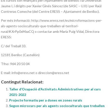
Els cursos són finançats per l’Ajuntament de Benlloc i la Universitat
Jaume I, i dirigits per Xavier Ginés Sáncez (de SASC – UJI) i per Raúl
Contreras Comeche (del Centre ERESS – Ajuntament de Benlloc).
Per més informació: http://www.eress.net/es/microformacions-per-
als-agents-socioculturals-que-treballen-al-territori-
rural/#.XrPp0xMzaCQ o contactar amb María Puig Vidal, Directora
ERESS:
C/ del Treball 33.
12181 Benlloc (Castellón)
Tfno: 964 20 50 04
E-mail: info@eress.net o direccion@eress.net
Contingut Relacionat:
Taller d’Ocupació d’Activitats Administratives per al curs
2021-2022
Projecte formatiu per a dones en zones rurals
Segon microcurs per als agents socioculturals que treballen