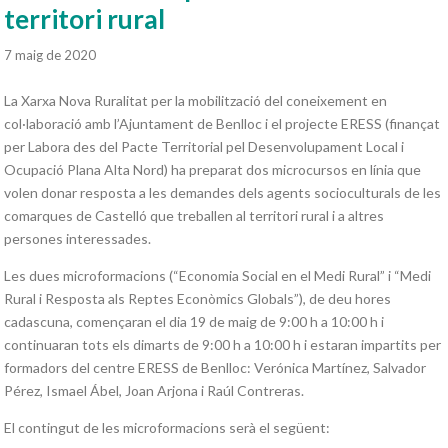
territori rural
7 maig de 2020
La Xarxa Nova Ruralitat per la mobilització del coneixement en
col·laboració amb l’Ajuntament de Benlloc i el projecte ERESS (finançat
per Labora des del Pacte Territorial pel Desenvolupament Local i
Ocupació Plana Alta Nord) ha preparat dos microcursos en línia que
volen donar resposta a les demandes dels agents socioculturals de les
comarques de Castelló que treballen al territori rural i a altres
persones interessades.
Les dues microformacions (“Economia Social en el Medi Rural” i “Medi
Rural i Resposta als Reptes Econòmics Globals”), de deu hores
cadascuna, començaran el dia 19 de maig de 9:00 h a 10:00 h i
continuaran tots els dimarts de 9:00 h a 10:00 h i estaran impartits per
formadors del centre ERESS de Benlloc: Verónica Martínez, Salvador
Pérez, Ismael Ábel, Joan Arjona i Raúl Contreras.
El contingut de les microformacions serà el següent: