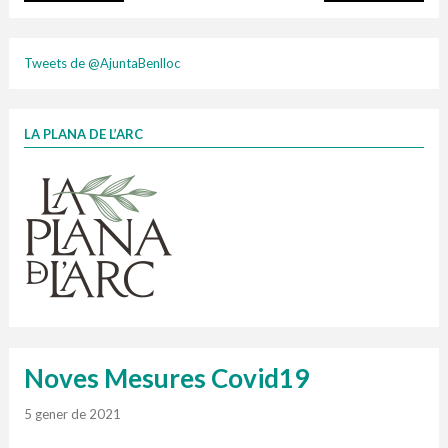
plasti
Tweets de @AjuntaBenlloc
LA PLANA DE L’ARC
Finançat per la Unió Europea – NextGenerationEU
1 contenidors intel·ligents
Jornades informatives
Penjador
HORARI
cartonix
Cubells
vidrina
Noves Mesures Covid19
5 gener de 2021