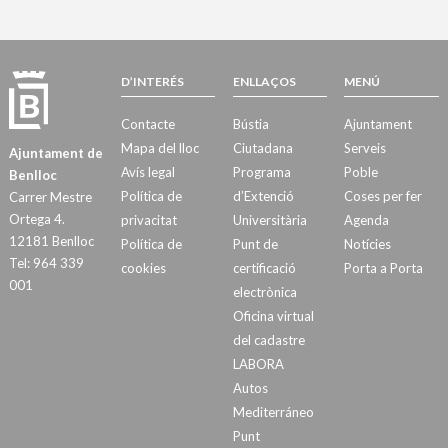
D’INTERÉS
ENLLAÇOS
MENÚ
Contacte
Bústia
Ajuntament
Mapa del lloc
Ciutadana
Serveis
Ajuntament de
Avís legal
Programa
Poble
Benlloc
Política de
d’Extenció
Coses per fer
Carrer Mestre
Ortega 4.
privacitat
Universitària
Agenda
12181 Benlloc
Política de
Punt de
Notícies
Tel: 964 339
cookies
certificació
Porta a Porta
001
electrònica
Oficina virtual
del cadastre
LABORA
Autos
Mediterráneo
Punt