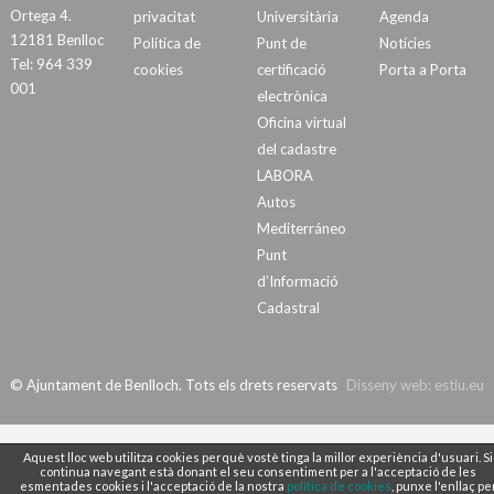
Ortega 4.
privacitat
Universitària
Agenda
12181 Benlloc
Política de
Punt de
Notícies
Tel: 964 339
cookies
certificació
Porta a Porta
001
electrònica
Oficina virtual
del cadastre
LABORA
Autos
Mediterráneo
Punt
d’Informació
Cadastral
© Ajuntament de Benlloch. Tots els drets reservats
Disseny web:
estiu.eu
Aquest lloc web utilitza cookies perquè vostè tinga la millor experiència d'usuari. Si
continua navegant està donant el seu consentiment per a l'acceptació de les
esmentades cookies i l'acceptació de la nostra
política de cookies
, punxe l'enllaç pe