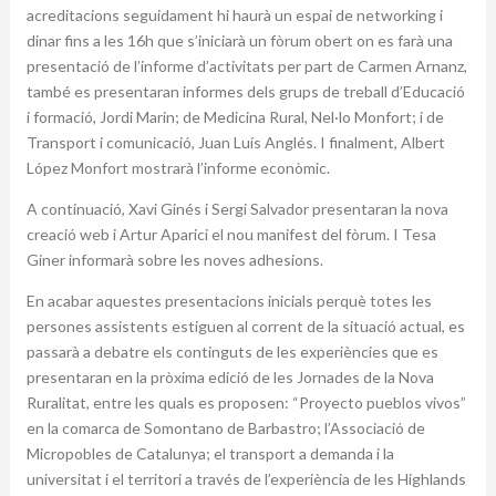
acreditacions seguidament hi haurà un espai de networking i
dinar fins a les 16h que s’iniciarà un fòrum obert on es farà una
presentació de l’informe d’activitats per part de Carmen Arnanz,
també es presentaran informes dels grups de treball d’Educació
i formació, Jordi Marin; de Medicina Rural, Nel·lo Monfort; i de
Transport i comunicació, Juan Luís Anglés. I finalment, Albert
López Monfort mostrarà l’informe econòmic.
A continuació, Xavi Ginés i Sergi Salvador presentaran la nova
creació web i Artur Aparici el nou manifest del fòrum. I Tesa
Giner informarà sobre les noves adhesions.
En acabar aquestes presentacions inicials perquè totes les
persones assistents estiguen al corrent de la situació actual, es
passarà a debatre els continguts de les experiències que es
presentaran en la pròxima edició de les Jornades de la Nova
Ruralitat, entre les quals es proposen: “Proyecto pueblos vivos”
en la comarca de Somontano de Barbastro; l’Associació de
Micropobles de Catalunya; el transport a demanda i la
universitat i el territori a través de l’experiència de les Highlands