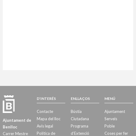
D’INTERÉS
ENLLAÇOS
MENÚ
Contacte
Bústia
Ajuntament
Mapa del lloc
Ciutadana
Serveis
Ajuntament de
Avís legal
Programa
Poble
Benlloc
Política de
d’Extenció
Coses per fer
Carrer Mestre