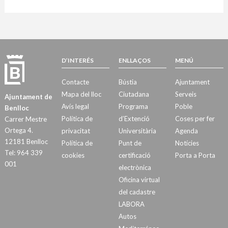
D’INTERÉS
ENLLAÇOS
MENÚ
Contacte
Bústia
Ajuntament
Mapa del lloc
Ciutadana
Serveis
Ajuntament de
Avís legal
Programa
Poble
Benlloc
Política de
d’Extenció
Coses per fer
Carrer Mestre
Ortega 4.
privacitat
Universitària
Agenda
12181 Benlloc
Política de
Punt de
Notícies
Tel: 964 339
cookies
certificació
Porta a Porta
001
electrònica
Oficina virtual
del cadastre
LABORA
Autos