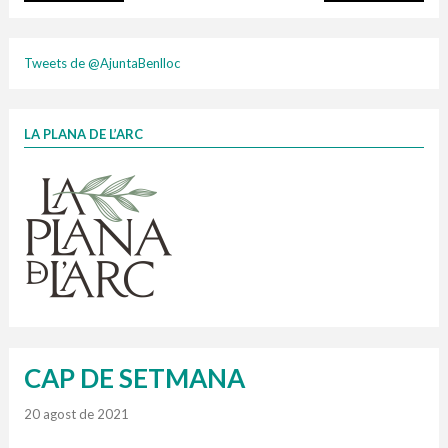
plasti
Tweets de @AjuntaBenlloc
LA PLANA DE L’ARC
Finançat per la Unió Europea – NextGenerationEU
1 contenidors intel·ligents
Jornades informatives
Penjador
HORARI
cartonix
Cubells
vidrina
CAP DE SETMANA
20 agost de 2021