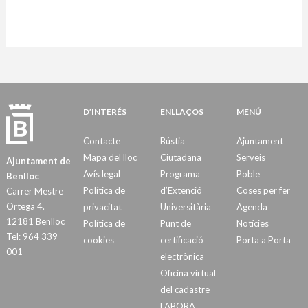
D’INTERÉS
ENLLAÇOS
MENÚ
Contacte
Bústia
Ajuntament
Mapa del lloc
Ciutadana
Serveis
Ajuntament de
Avís legal
Programa
Poble
Benlloc
Política de
d’Extenció
Coses per fer
Carrer Mestre
Ortega 4.
privacitat
Universitària
Agenda
12181 Benlloc
Política de
Punt de
Notícies
Tel: 964 339
cookies
certificació
Porta a Porta
001
electrònica
Oficina virtual
del cadastre
LABORA