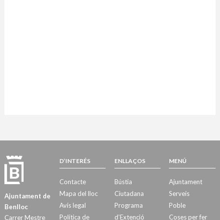
D’INTERÉS
ENLLAÇOS
MENÚ
Contacte
Bústia
Ajuntament
Mapa del lloc
Ciutadana
Serveis
Ajuntament de
Avís legal
Programa
Poble
Benlloc
Política de
d’Extenció
Coses per fer
Carrer Mestre