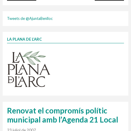
plasti
Tweets de @AjuntaBenlloc
LA PLANA DE L’ARC
Finançat per la Unió Europea – NextGenerationEU
1 contenidors intel·ligents
Jornades informatives
Penjador
HORARI
cartonix
Cubells
vidrina
Renovat el compromís polític
municipal amb l’Agenda 21 Local
23 juliol de 2007