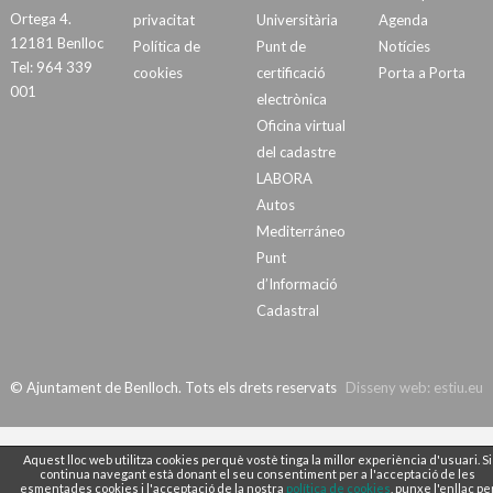
Ortega 4.
privacitat
Universitària
Agenda
12181 Benlloc
Política de
Punt de
Notícies
Tel: 964 339
cookies
certificació
Porta a Porta
001
electrònica
Oficina virtual
del cadastre
LABORA
Autos
Mediterráneo
Punt
d’Informació
Cadastral
© Ajuntament de Benlloch. Tots els drets reservats
Disseny web:
estiu.eu
Aquest lloc web utilitza cookies perquè vostè tinga la millor experiència d'usuari. Si
continua navegant està donant el seu consentiment per a l'acceptació de les
esmentades cookies i l'acceptació de la nostra
política de cookies
, punxe l'enllaç pe