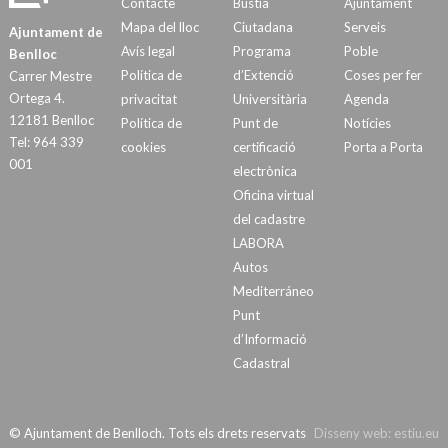
Contacte
Bústia
Ajuntament
Mapa del lloc
Ciutadana
Serveis
Ajuntament de
Avís legal
Programa
Poble
Benlloc
Política de
d’Extenció
Coses per fer
Carrer Mestre
Ortega 4.
privacitat
Universitària
Agenda
12181 Benlloc
Política de
Punt de
Notícies
Tel: 964 339
cookies
certificació
Porta a Porta
001
electrònica
Oficina virtual
del cadastre
LABORA
Autos
Mediterráneo
Punt
d’Informació
Cadastral
© Ajuntament de Benlloch. Tots els drets reservats
Disseny web:
estiu.eu