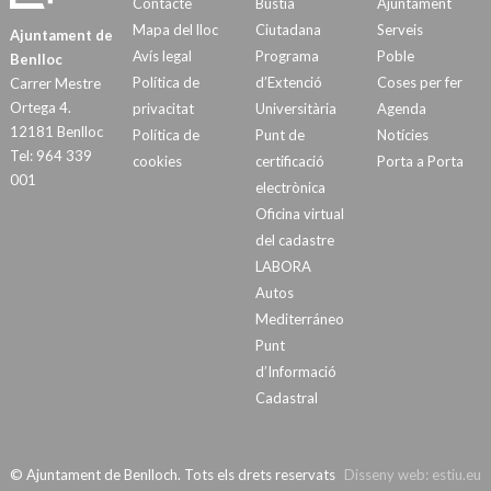
Contacte
Bústia
Ajuntament
Mapa del lloc
Ciutadana
Serveis
Ajuntament de
Avís legal
Programa
Poble
Benlloc
Política de
d’Extenció
Coses per fer
Carrer Mestre
Ortega 4.
privacitat
Universitària
Agenda
12181 Benlloc
Política de
Punt de
Notícies
Tel: 964 339
cookies
certificació
Porta a Porta
001
electrònica
Oficina virtual
del cadastre
LABORA
Autos
Mediterráneo
Punt
d’Informació
Cadastral
© Ajuntament de Benlloch. Tots els drets reservats
Disseny web:
estiu.eu