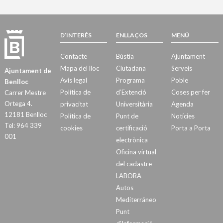
D’INTERÉS
ENLLAÇOS
MENÚ
Contacte
Bústia
Ajuntament
Mapa del lloc
Ciutadana
Serveis
Ajuntament de
Avís legal
Programa
Poble
Benlloc
Política de
d’Extenció
Coses per fer
Carrer Mestre
Ortega 4.
privacitat
Universitària
Agenda
12181 Benlloc
Política de
Punt de
Notícies
Tel: 964 339
cookies
certificació
Porta a Porta
001
electrònica
Oficina virtual
del cadastre
LABORA
Autos
Mediterráneo
Punt