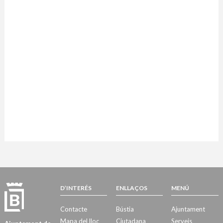
D’INTERÉS
ENLLAÇOS
MENÚ
Contacte
Bústia
Ajuntament
Mapa del lloc
Ciutadana
Serveis