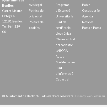
Ajuntament de
Avís legal
Programa
Poble
Benlloc
Política de
d’Extenció
Coses per fer
Carrer Mestre
Ortega 4.
privacitat
Universitària
Agenda
12181 Benlloc
Política de
Punt de
Notícies
Tel: 964 339
cookies
certificació
Porta a Porta
001
electrònica
Oficina virtual
del cadastre
LABORA
Autos
Mediterráneo
Punt
d’Informació
Cadastral
© Ajuntament de Benlloch. Tots els drets reservats
Disseny web:
estiu.eu