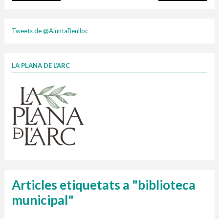
plasti
Tweets de @AjuntaBenlloc
LA PLANA DE L’ARC
Finançat per la Unió Europea – NextGenerationEU
1 contenidors intel·ligents
Jornades informatives
Penjador
HORARI
cartonix
Cubells
vidrina
Articles etiquetats a "biblioteca
municipal"