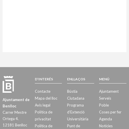
D’INTERÉS
ENLLAÇOS
MENÚ
Contacte
Bústia
Ajuntament
Mapa del lloc
Ciutadana
Serveis
Ajuntament de
Avís legal
Programa
Poble
Benlloc
Política de
d’Extenció
Coses per fer
Carrer Mestre
Ortega 4.
privacitat
Universitària
Agenda
12181 Benlloc
Política de
Punt de
Notícies