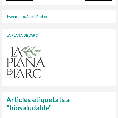
plasti
Tweets de @AjuntaBenlloc
LA PLANA DE L’ARC
Finançat per la Unió Europea – NextGenerationEU
1 contenidors intel·ligents
Jornades informatives
Penjador
HORARI
cartonix
Cubells
vidrina
Articles etiquetats a
"biosaludable"