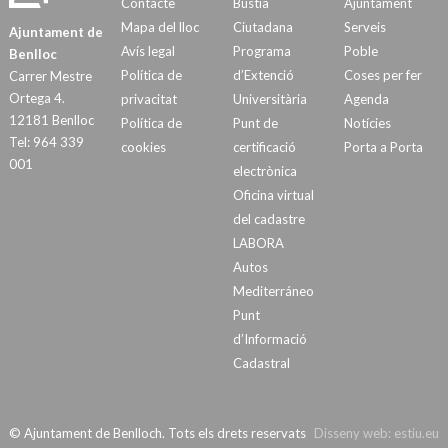
Contacte
Bústia
Ajuntament
Mapa del lloc
Ciutadana
Serveis
Ajuntament de
Avís legal
Programa
Poble
Benlloc
Política de
d’Extenció
Coses per fer
Carrer Mestre
Ortega 4.
privacitat
Universitària
Agenda
12181 Benlloc
Política de
Punt de
Notícies
Tel: 964 339
cookies
certificació
Porta a Porta
001
electrònica
Oficina virtual
del cadastre
LABORA
Autos
Mediterráneo
Punt
d’Informació
Cadastral
© Ajuntament de Benlloch. Tots els drets reservats
Disseny web:
estiu.eu