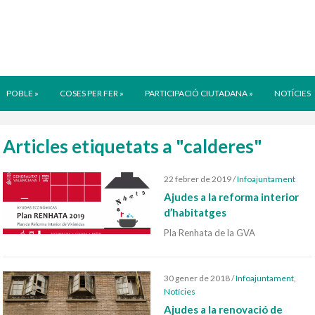
POBLE
»
COSES PER FER
»
PARTICIPACIÓ CIUTADANA
»
NOTÍCIES
Articles etiquetats a "calderes"
22 febrer de 2019
/
Infoajuntament
Ajudes a la reforma interior
d’habitatges
Pla Renhata de la GVA
30 gener de 2018
/
Infoajuntament
,
Notícies
Ajudes a la renovació de