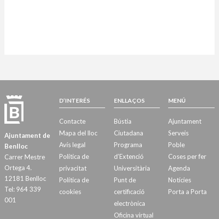
D’INTERÉS
ENLLAÇOS
MENÚ
Contacte
Bústia
Ajuntament
Mapa del lloc
Ciutadana
Serveis
Ajuntament de
Avís legal
Programa
Poble
Benlloc
Política de
d’Extenció
Coses per fer
Carrer Mestre
Ortega 4.
privacitat
Universitària
Agenda
12181 Benlloc
Política de
Punt de
Notícies
Tel: 964 339
cookies
certificació
Porta a Porta
001
electrònica
Oficina virtual