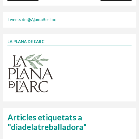
plasti
Tweets de @AjuntaBenlloc
LA PLANA DE L’ARC
Finançat per la Unió Europea – NextGenerationEU
1 contenidors intel·ligents
Jornades informatives
Penjador
HORARI
cartonix
Cubells
vidrina
Articles etiquetats a
"diadelatreballadora"