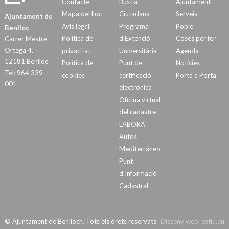
Contacte
Bústia
Ajuntament
Mapa del lloc
Ciutadana
Serveis
Ajuntament de
Avís legal
Programa
Poble
Benlloc
Política de
d’Extenció
Coses per fer
Carrer Mestre
Ortega 4.
privacitat
Universitària
Agenda
12181 Benlloc
Política de
Punt de
Notícies
Tel: 964 339
cookies
certificació
Porta a Porta
001
electrònica
Oficina virtual
del cadastre
LABORA
Autos
Mediterráneo
Punt
d’Informació
Cadastral
© Ajuntament de Benlloch. Tots els drets reservats
Disseny web:
estiu.eu