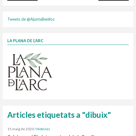
plasti
Tweets de @AjuntaBenlloc
LA PLANA DE L’ARC
Finançat per la Unió Europea – NextGenerationEU
1 contenidors intel·ligents
Jornades informatives
Penjador
HORARI
cartonix
Cubells
vidrina
Articles etiquetats a "dibuix"
15 maig de 2020
/
Notícies