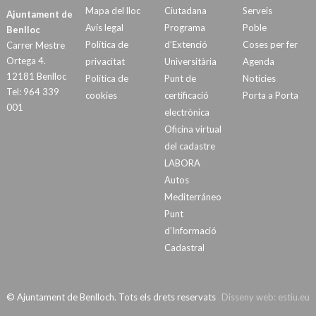
Mapa del lloc
Ciutadana
Serveis
Ajuntament de
Avís legal
Programa
Poble
Benlloc
Política de
d’Extenció
Coses per fer
Carrer Mestre
Ortega 4.
privacitat
Universitària
Agenda
12181 Benlloc
Política de
Punt de
Notícies
Tel: 964 339
cookies
certificació
Porta a Porta
001
electrònica
Oficina virtual
del cadastre
LABORA
Autos
Mediterráneo
Punt
d’Informació
Cadastral
© Ajuntament de Benlloch. Tots els drets reservats
Disseny web:
estiu.eu