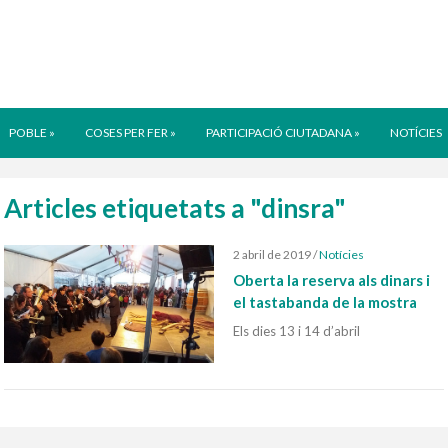
POBLE
»
COSES PER FER
»
PARTICIPACIÓ CIUTADANA
»
NOTÍCIES
Articles etiquetats a "dinsra"
2 abril de 2019
/
Notícies
Oberta la reserva als dinars i
el tastabanda de la mostra
Els dies 13 i 14 d’abril