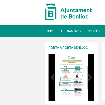
INICI
AJUNTAMENT
»
SERVEIS
»
PORTA A PORTA BENLLOC
Infografia porta a porta