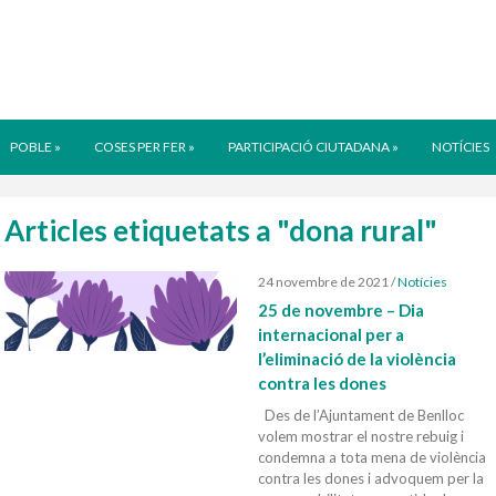
POBLE
»
COSES PER FER
»
PARTICIPACIÓ CIUTADANA
»
NOTÍCIES
Articles etiquetats a "dona rural"
24 novembre de 2021
/
Notícies
25 de novembre – Dia
internacional per a
l’eliminació de la violència
contra les dones
Des de l’Ajuntament de Benlloc
volem mostrar el nostre rebuig i
condemna a tota mena de violència
contra les dones i advoquem per la