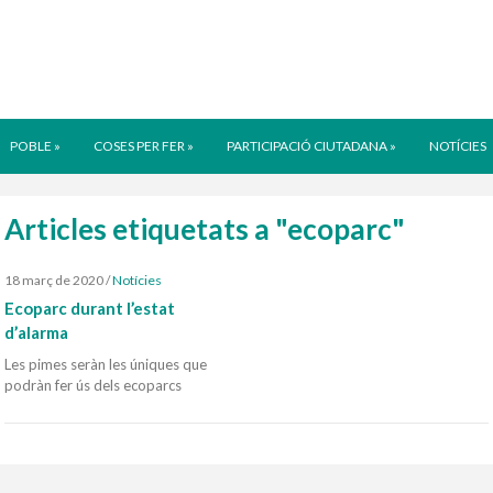
POBLE
»
COSES PER FER
»
PARTICIPACIÓ CIUTADANA
»
NOTÍCIES
Articles etiquetats a "ecoparc"
18 març de 2020
/
Notícies
Ecoparc durant l’estat
d’alarma
Les pimes seràn les úniques que
podràn fer ús dels ecoparcs