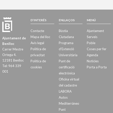
D’INTERÉS
ENLLAÇOS
MENÚ
Contacte
Bústia
Ajuntament
Mapa del lloc
Ciutadana
Serveis
Ajuntament de
Avís legal
Programa
Poble
Benlloc
Política de
d’Extenció
Coses per fer
Carrer Mestre
Ortega 4.
privacitat
Universitària
Agenda
12181 Benlloc
Política de
Punt de
Notícies
Tel: 964 339
cookies
certificació
Porta a Porta
001
electrònica
Oficina virtual
del cadastre
LABORA
Autos
Mediterráneo
Punt