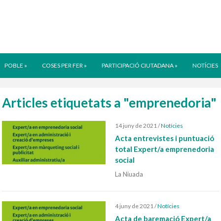
POBLE
»
COSES PER FER
»
PARTICIPACIÓ CIUTADANA
»
NOTÍCIES
Articles etiquetats a "emprenedoria"
14 juny de 2021
/
Notícies
Acta entrevistes i puntuació
total Expert/a emprenedoria
social
La Niuada
4 juny de 2021
/
Notícies
Acta de baremació Expert/a