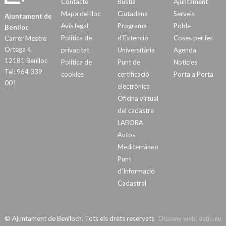
Contacte
Bústia
Ajuntament
Mapa del lloc
Ciutadana
Serveis
Ajuntament de
Avís legal
Programa
Poble
Benlloc
Política de
d’Extenció
Coses per fer
Carrer Mestre
Ortega 4.
privacitat
Universitària
Agenda
12181 Benlloc
Política de
Punt de
Notícies
Tel: 964 339
cookies
certificació
Porta a Porta
001
electrònica
Oficina virtual
del cadastre
LABORA
Autos
Mediterráneo
Punt
d’Informació
Cadastral
© Ajuntament de Benlloch. Tots els drets reservats
Disseny web:
estiu.eu