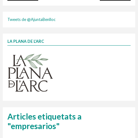
plasti
Tweets de @AjuntaBenlloc
LA PLANA DE L’ARC
Finançat per la Unió Europea – NextGenerationEU
1 contenidors intel·ligents
Jornades informatives
Penjador
HORARI
cartonix
Cubells
vidrina
Articles etiquetats a
"empresarios"