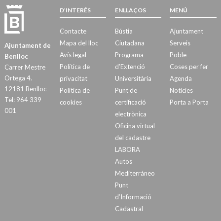
D’INTERÉS
ENLLAÇOS
MENÚ
Contacte
Bústia
Ajuntament
Mapa del lloc
Ciutadana
Serveis
Ajuntament de
Avís legal
Programa
Poble
Benlloc
Política de
d’Extenció
Coses per fer
Carrer Mestre
Ortega 4.
privacitat
Universitària
Agenda
12181 Benlloc
Política de
Punt de
Notícies
Tel: 964 339
cookies
certificació
Porta a Porta
001
electrònica
Oficina virtual
del cadastre
LABORA
Autos
Mediterráneo
Punt
d’Informació
Cadastral