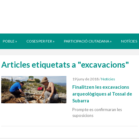
POBLE
»
COSES PER FER
»
PARTICIPACIÓ CIUTADANA
»
NOTÍCIES
Articles etiquetats a "excavacions"
19 juny de 2018
/
Notícies
Finalitzen les excavacions
arqueològiques al Tossal de
Subarra
Prompte es confirmaran les
suposicions