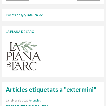
plasti
Tweets de @AjuntaBenlloc
LA PLANA DE L’ARC
Finançat per la Unió Europea – NextGenerationEU
1 contenidors intel·ligents
Jornades informatives
Penjador
HORARI
cartonix
Cubells
vidrina
Articles etiquetats a "extermini"
25 febrer de 2022
/
Notícies