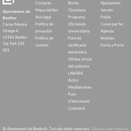
Contacte
Bústia
Ajuntament
Mapa del lloc
Ciutadana
Serveis
Ajuntament de
Avís legal
Programa
Poble
Benlloc
Política de
d’Extenció
Coses per fer
Carrer Mestre
Ortega 4.
privacitat
Universitària
Agenda
12181 Benlloc
Política de
Punt de
Notícies
Tel: 964 339
cookies
certificació
Porta a Porta
001
electrònica
Oficina virtual
del cadastre
LABORA
Autos
Mediterráneo
Punt
d’Informació
Cadastral
© Ajuntament de Benlloch. Tots els drets reservats
Disseny web:
estiu.eu