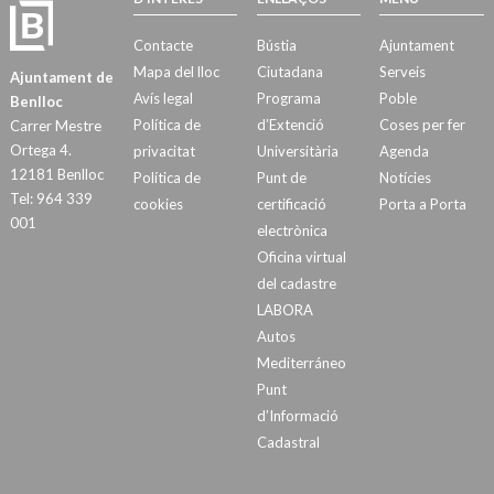
Contacte
Bústia
Ajuntament
Mapa del lloc
Ciutadana
Serveis
Ajuntament de
Avís legal
Programa
Poble
Benlloc
Política de
d’Extenció
Coses per fer
Carrer Mestre
Ortega 4.
privacitat
Universitària
Agenda
12181 Benlloc
Política de
Punt de
Notícies
Tel: 964 339
cookies
certificació
Porta a Porta
001
electrònica
Oficina virtual
del cadastre
LABORA
Autos
Mediterráneo
Punt
d’Informació
Cadastral