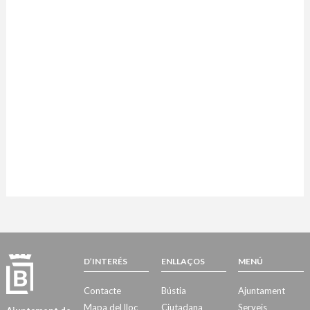
D’INTERÉS
ENLLAÇOS
MENÚ
Contacte
Bústia
Ajuntament
Mapa del lloc
Ciutadana
Serveis