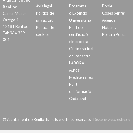
Ajuntament de
Avís legal
Programa
Poble
Benlloc
Política de
d’Extenció
Coses per fer
Carrer Mestre
Ortega 4.
privacitat
Universitària
Agenda
12181 Benlloc
Política de
Punt de
Notícies
Tel: 964 339
cookies
certificació
Porta a Porta
001
electrònica
Oficina virtual
del cadastre
LABORA
Autos
Mediterráneo
Punt
d’Informació
Cadastral
© Ajuntament de Benlloch. Tots els drets reservats
Disseny web:
estiu.eu