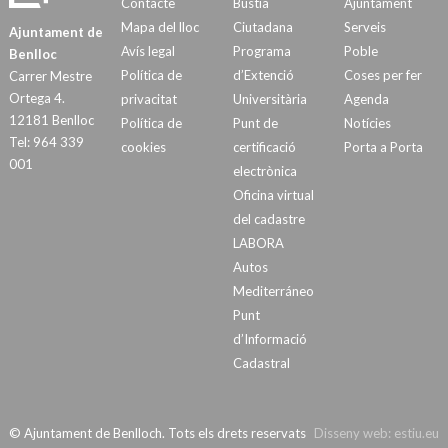
Contacte
Bústia
Ajuntament
Mapa del lloc
Ciutadana
Serveis
Ajuntament de
Avís legal
Programa
Poble
Benlloc
Política de
d’Extenció
Coses per fer
Carrer Mestre
Ortega 4.
privacitat
Universitària
Agenda
12181 Benlloc
Política de
Punt de
Notícies
Tel: 964 339
cookies
certificació
Porta a Porta
001
electrònica
Oficina virtual
del cadastre
LABORA
Autos
Mediterráneo
Punt
d’Informació
Cadastral
© Ajuntament de Benlloch. Tots els drets reservats
Disseny web:
estiu.eu