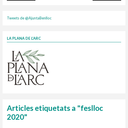
plasti
Tweets de @AjuntaBenlloc
LA PLANA DE L’ARC
Finançat per la Unió Europea – NextGenerationEU
1 contenidors intel·ligents
Jornades informatives
Penjador
HORARI
cartonix
Cubells
vidrina
Articles etiquetats a "feslloc
2020"