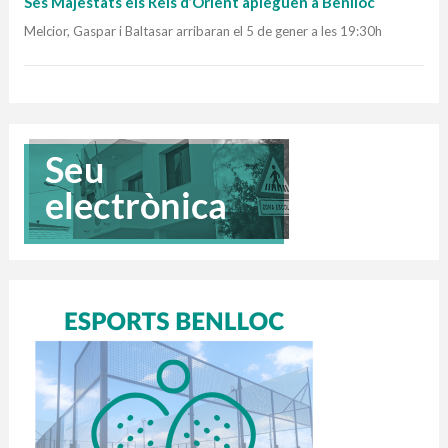
Ses Majestats els Reis d’Orient apleguen a Benlloc
Melcior, Gaspar i Baltasar arribaran el 5 de gener a les 19:30h