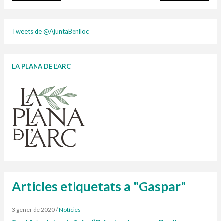
plasti
Tweets de @AjuntaBenlloc
LA PLANA DE L’ARC
Finançat per la Unió Europea – NextGenerationEU
1 contenidors intel·ligents
Jornades informatives
Penjador
HORARI
cartonix
Cubells
vidrina
Articles etiquetats a "Gaspar"
3 gener de 2020
/
Notícies