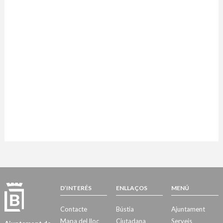
D’INTERÉS
ENLLAÇOS
MENÚ
Contacte
Bústia
Ajuntament
Mapa del lloc
Ciutadana
Serveis