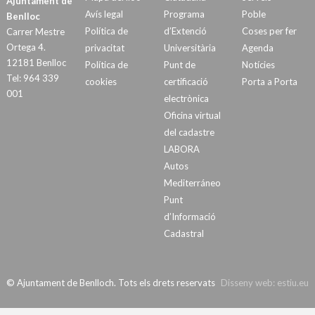
Ajuntament de
Avís legal
Programa
Poble
Benlloc
Política de
d’Extenció
Coses per fer
Carrer Mestre
Ortega 4.
privacitat
Universitària
Agenda
12181 Benlloc
Política de
Punt de
Notícies
Tel: 964 339
cookies
certificació
Porta a Porta
001
electrònica
Oficina virtual
del cadastre
LABORA
Autos
Mediterráneo
Punt
d’Informació
Cadastral
© Ajuntament de Benlloch. Tots els drets reservats
Disseny web:
estiu.eu