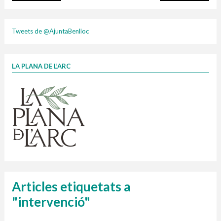
plasti
Tweets de @AjuntaBenlloc
LA PLANA DE L’ARC
Finançat per la Unió Europea – NextGenerationEU
1 contenidors intel·ligents
Jornades informatives
Penjador
HORARI
cartonix
Cubells
vidrina
Articles etiquetats a
"intervenció"