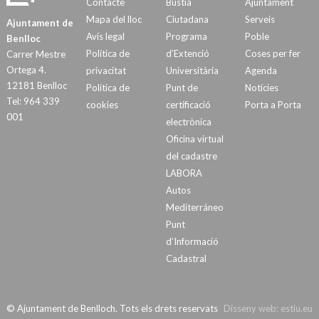
Contacte
Bústia
Ajuntament
Mapa del lloc
Ciutadana
Serveis
Ajuntament de
Avís legal
Programa
Poble
Benlloc
Política de
d’Extenció
Coses per fer
Carrer Mestre
Ortega 4.
privacitat
Universitària
Agenda
12181 Benlloc
Política de
Punt de
Notícies
Tel: 964 339
cookies
certificació
Porta a Porta
001
electrònica
Oficina virtual
del cadastre
LABORA
Autos
Mediterráneo
Punt
d’Informació
Cadastral
© Ajuntament de Benlloch. Tots els drets reservats
Disseny web:
estiu.eu