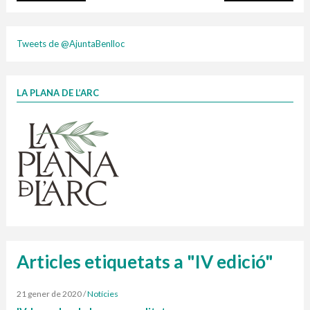
plasti
Tweets de @AjuntaBenlloc
LA PLANA DE L’ARC
Finançat per la Unió Europea – NextGenerationEU
1 contenidors intel·ligents
Jornades informatives
Penjador
HORARI
cartonix
Cubells
vidrina
Articles etiquetats a "IV edició"
21 gener de 2020
/
Notícies