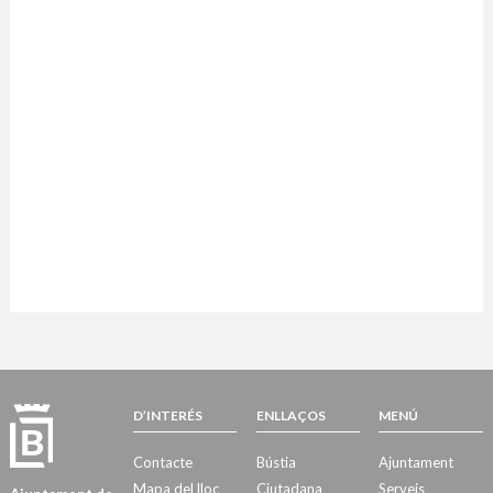
D’INTERÉS
ENLLAÇOS
MENÚ
Contacte
Bústia
Ajuntament
Mapa del lloc
Ciutadana
Serveis