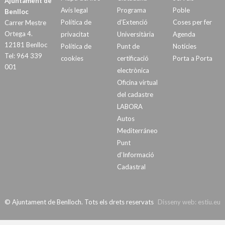
Ajuntament de
Avís legal
Programa
Poble
Benlloc
Política de
d’Extenció
Coses per fer
Carrer Mestre
Ortega 4.
privacitat
Universitària
Agenda
12181 Benlloc
Política de
Punt de
Notícies
Tel: 964 339
cookies
certificació
Porta a Porta
001
electrònica
Oficina virtual
del cadastre
LABORA
Autos
Mediterráneo
Punt
d’Informació
Cadastral
© Ajuntament de Benlloch. Tots els drets reservats
Disseny web:
estiu.eu