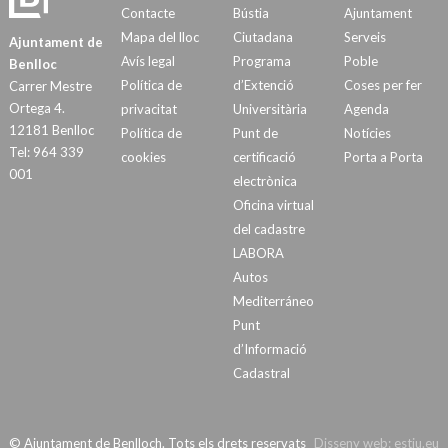
Contacte
Bústia
Ajuntament
Mapa del lloc
Ciutadana
Serveis
Ajuntament de
Avís legal
Programa
Poble
Benlloc
Política de
d’Extenció
Coses per fer
Carrer Mestre
Ortega 4.
privacitat
Universitària
Agenda
12181 Benlloc
Política de
Punt de
Notícies
Tel: 964 339
cookies
certificació
Porta a Porta
001
electrònica
Oficina virtual
del cadastre
LABORA
Autos
Mediterráneo
Punt
d’Informació
Cadastral
© Ajuntament de Benlloch. Tots els drets reservats
Disseny web:
estiu.eu