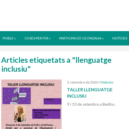
POBLE
»
COSES PER FER
»
PARTICIPACIÓ CIUTADANA
»
NOTÍCIES
Articles etiquetats a "llenguatge
inclusiu"
2 setembre de 2020
/
Notícies
TALLER LLENGUATGE
INCLUSIU
9 i 10 de setembre a Benlloc.