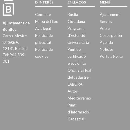
D’INTERÉS
ENLLAÇOS
MENÚ
Contacte
Bústia
Ajuntament
Mapa del lloc
Ciutadana
Serveis
Ajuntament de
Avís legal
Programa
Poble
Benlloc
Política de
d’Extenció
Coses per fer
Carrer Mestre
Ortega 4.
privacitat
Universitària
Agenda
12181 Benlloc
Política de
Punt de
Notícies
Tel: 964 339
cookies
certificació
Porta a Porta
001
electrònica
Oficina virtual
del cadastre
LABORA
Autos
Mediterráneo
Punt
d’Informació
Cadastral