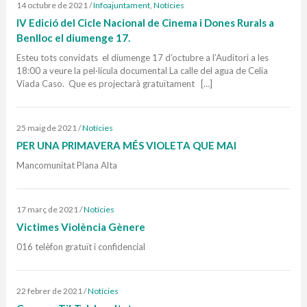
14 octubre de 2021
/
Infoajuntament
,
Notícies
IV Edició del Cicle Nacional de Cinema i Dones Rurals a
Benlloc el diumenge 17.
Esteu tots convidats el diumenge 17 d’octubre a l’Auditori a les
18:00 a veure la pel·lícula documental La calle del agua de Celia
Viada Caso. Que es projectarà gratuïtament […]
25 maig de 2021
/
Notícies
PER UNA PRIMAVERA MÉS VIOLETA QUE MAI
Mancomunitat Plana Alta
17 març de 2021
/
Notícies
Victimes Violència Gènere
016 telèfon gratuït i confidencial
22 febrer de 2021
/
Notícies