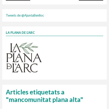
plasti
Tweets de @AjuntaBenlloc
LA PLANA DE L’ARC
Finançat per la Unió Europea – NextGenerationEU
1 contenidors intel·ligents
Jornades informatives
Penjador
HORARI
cartonix
Cubells
vidrina
Articles etiquetats a
"mancomunitat plana alta"